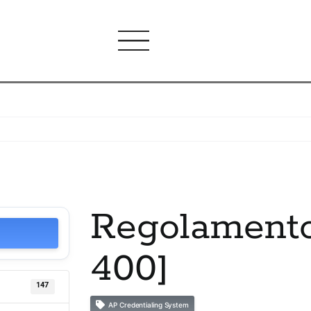
Regolament
400]
147
AP Credentialing System