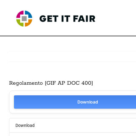
Skip
to
content
Regolamento [GIF AP DOC 400]
Download
Download