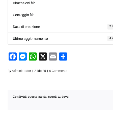
Dimensioni file
Conteggio file
2 
Data di creazione
3 
Ultimo aggiornamento
Facebook
Messenger
WhatsApp
X
Email
Condividi
By
Administrator
|
2 Dic 25
|
0 Comments
Condividi questa storia, scegli tu dove!