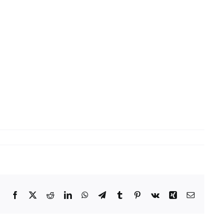
Facebook
X
Reddit
LinkedIn
WhatsApp
Telegram
Tumblr
Pinterest
Vk
Xing
Email