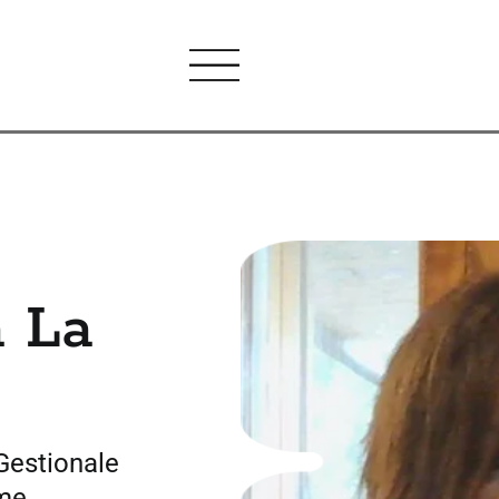
a La
 Gestionale
ome