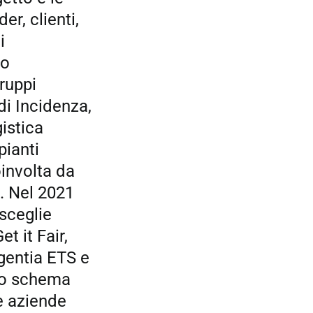
er, clienti,
i
po
gruppi
di Incidenza,
istica
pianti
oinvolta da
a. Nel 2021
sceglie
t it Fair,
gentia ETS e
 lo schema
le aziende