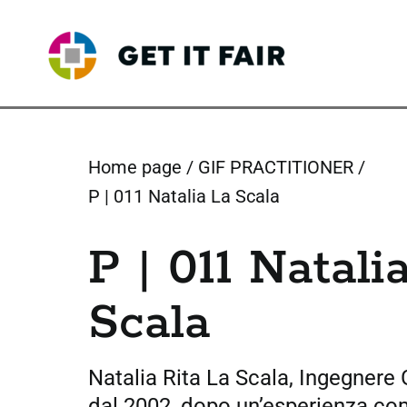
Skip
to
content
Home page
GIF PRACTITIONER
P | 011 Natalia La Scala
P | 011 Natali
Scala
Natalia Rita La Scala, Ingegnere
dal 2002, dopo un’esperienza c