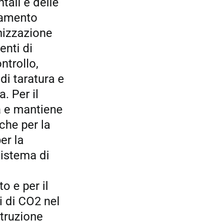
tali e delle
tamento
nizzazione
enti di
ntrollo,
di taratura e
. Per il
a e mantiene
che per la
er la
sistema di
o e per il
 di CO2 nel
truzione