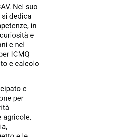
CAV. Nel suo
 si dedica
mpetenze, in
curiosità e
ni e nel
 per ICMQ
to e calcolo
cipato e
ione per
ità
e agricole,
ia,
etto e le