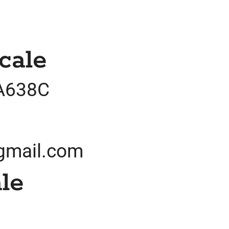
cale
A638C
@gmail.com
le