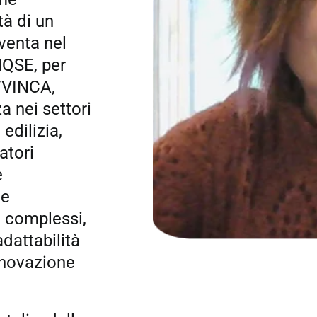
tà di un
venta nel
HQSE, per
/VINCA,
a nei settori
edilizia,
atori
e
le
i complessi,
adattabilità
nnovazione