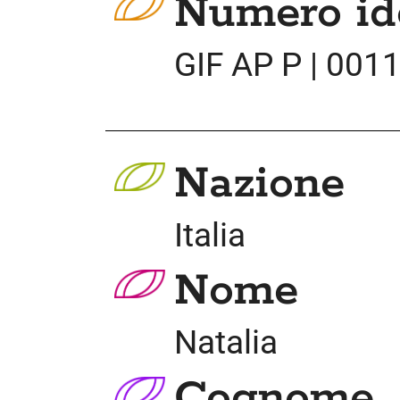
Numero ide
GIF AP P | 001
Nazione
Italia
Nome
Natalia
Cognome