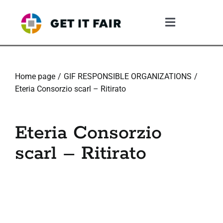
Skip
to
Toggle
content
Navigation
1. Il Sistema Gif
Home page
GIF RESPONSIBLE ORGANIZATIONS
2. Il GIF Framework
Eteria Consorzio scarl – Ritirato
3. Il Percorso di validazione
Eteria Consorzio
scarl – Ritirato
4. Cosa ottiene l’azienda
5. Risorse
6. Community