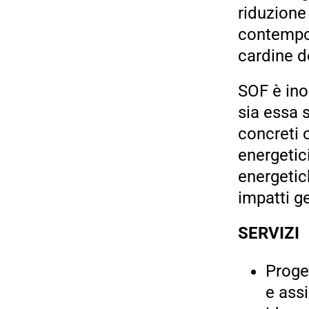
riduzione 
contempor
cardine de
SOF è inol
sia essa 
concreti 
energetic
energetic
impatti ge
SERVIZI
Proge
e ass