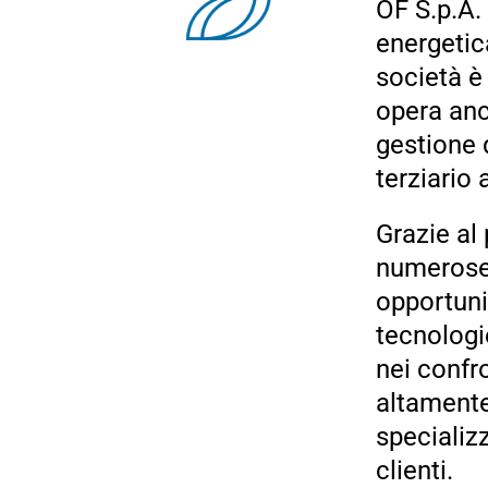
OF S.p.A.
energetica
società è
opera anc
gestione d
terziario 
Grazie al 
numerose c
opportuni
tecnologi
nei confro
altamente
specializz
clienti.