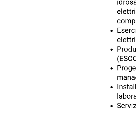
idrosa
elettr
compr
Eserci
elettr
Produz
(ESC
Proget
manag
Insta
labor
Serviz