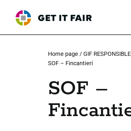
Skip
to
content
Home page
GIF RESPONSIBL
SOF – Fincantieri
SOF –
Fincantie