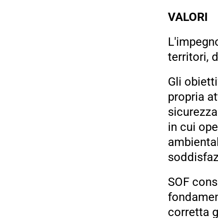
VALORI
L'impegno
territori,
Gli obiet
propria at
sicurezza 
in cui ope
ambiental
soddisfazi
SOF consi
fondament
corretta 