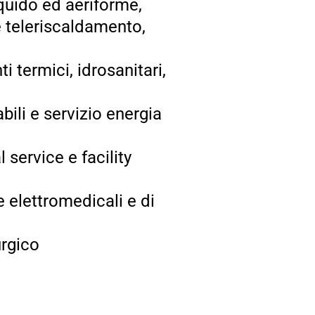
iquido ed aeriforme,
e teleriscaldamento,
 termici, idrosanitari,
bili e servizio energia
 service e facility
 elettromedicali e di
urgico